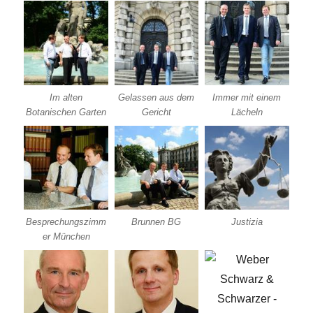
Im alten
Gelassen aus dem
Immer mit einem
Botanischen Garten
Gericht
Lächeln
Besprechungszimm
Brunnen BG
Justizia
er München